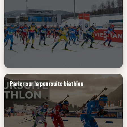
Parier sur la poursuite biathlon