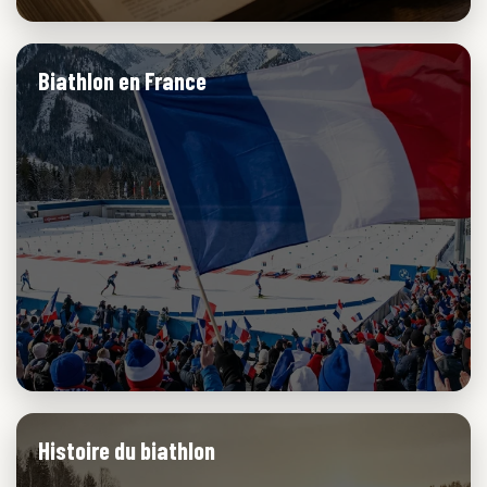
Biathlon en France
Histoire du biathlon