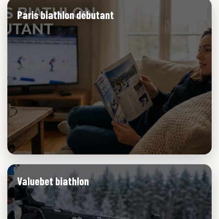
Paris biathlon débutant
Valuebet biathlon