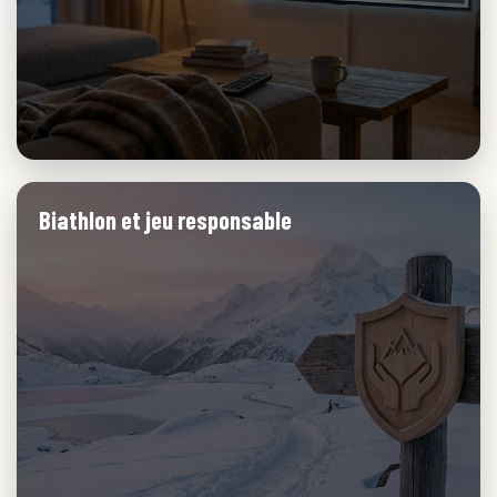
Biathlon et jeu responsable