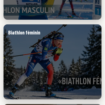
Biathlon féminin