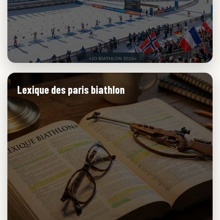
Lexique des paris biathlon