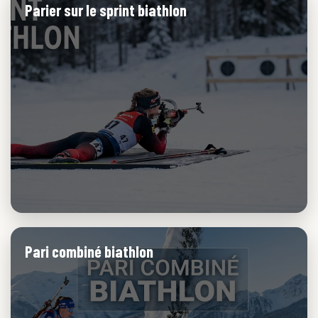
Parier sur le sprint biathlon
Pari combiné biathlon