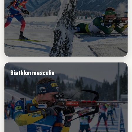
Biathlon masculin