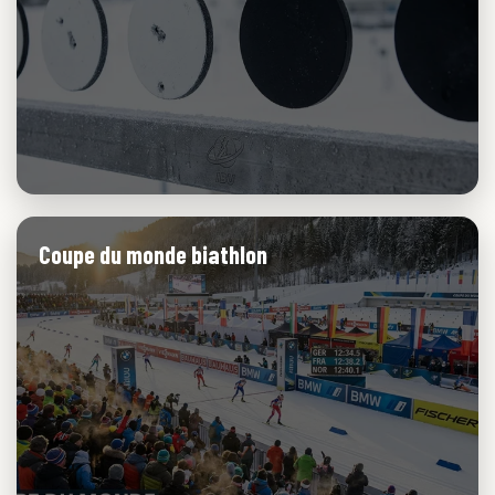
Coupe du monde biathlon