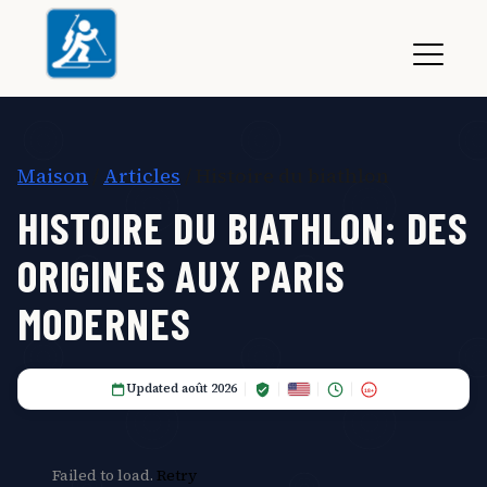
Maison
/
Articles
/ Histoire du biathlon
HISTOIRE DU BIATHLON: DES
ORIGINES AUX PARIS
MODERNES
Updated août 2026
18+
Failed to load.
Retry